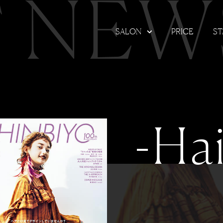
T NEW
SALON
PRICE
ST
-Hai