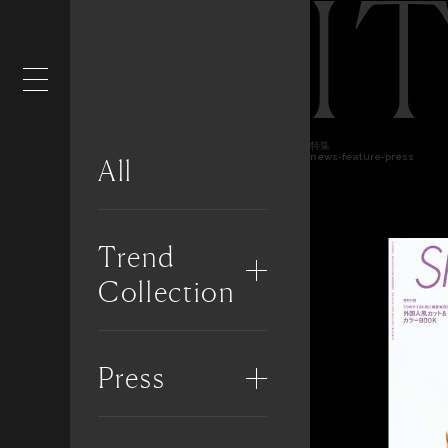
I
特集
news-feature-press
All
Trend
Collection
Press