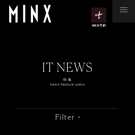
WEB予約
IT NEWS
特 集
news-feature-press
Filter