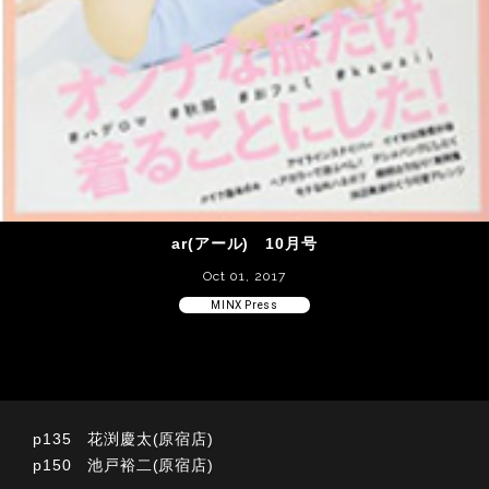
ar(アール) 10月号
Oct 01, 2017
MINX Press
p135 花渕慶太(原宿店)
p150 池戸裕二(原宿店)