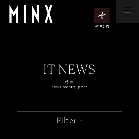
WEB予約
IT NEWS
特 集
news-feature-press
Filter