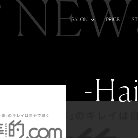
T NEW
SALON
PRICE
ST
-Hai