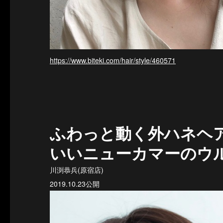
https://www.biteki.com/hair/style/460571
ふわっと動く外ハネヘ
いいニューカマーのウ
川渕恭兵(原宿店)
2019.10.23公開