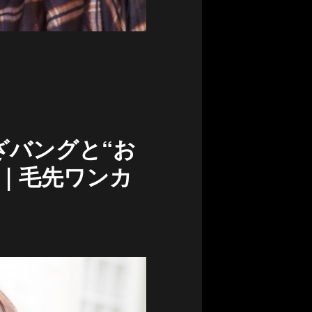
ざバングと“お
に｜毛先ワンカ