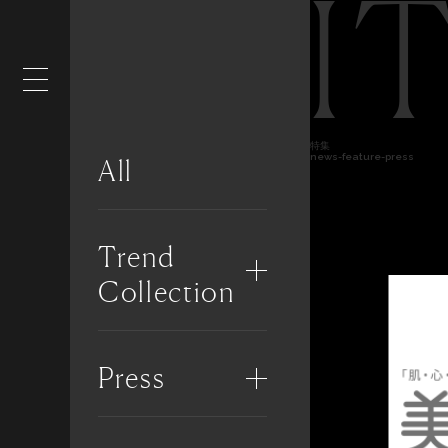
I
特集
news-feature-press
All
Trend
Collection
Press