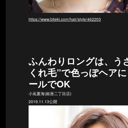
https://www.biteki.com/hair/style/462203
ふんわりロングは、う
くれ毛”で色っぽヘア
ールでOK
小嶌夏海(銀座二丁目店)
2019.11.13公開