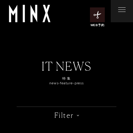
WEB予約
IT NEWS
特 集
news-feature-press
Filter