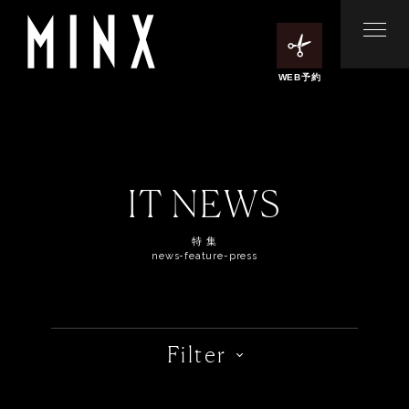
WEB予約
IT NEWS
特 集
news-feature-press
Filter