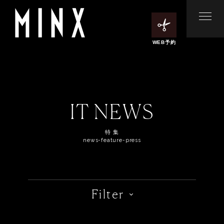
WEB予約
IT NEWS
特 集
news-feature-press
Filter