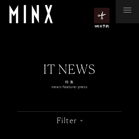
WEB予約
IT NEWS
特 集
news-feature-press
Filter