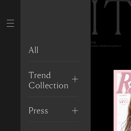
I
特集
news-feature-press
All
Trend
Collection
Press