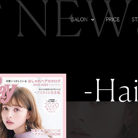
T NEW
SALON
PRICE
ST
-Hai