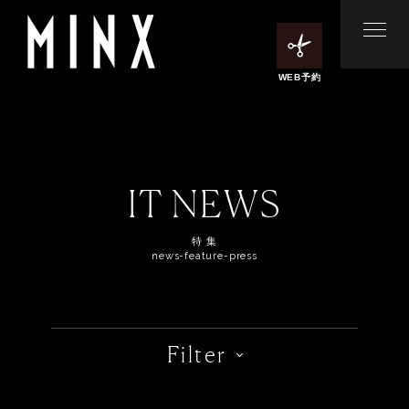
WEB予約
IT NEWS
特 集
news-feature-press
Filter