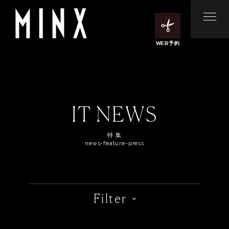
WEB予約
IT NEWS
特 集
news-feature-press
Filter