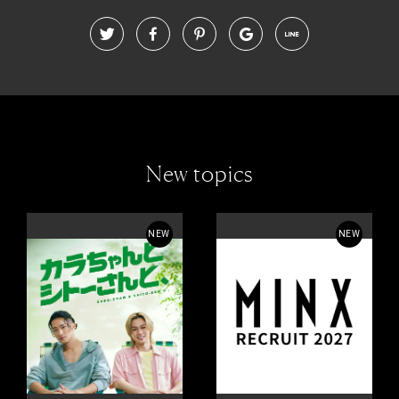
New topics
NEW
NEW