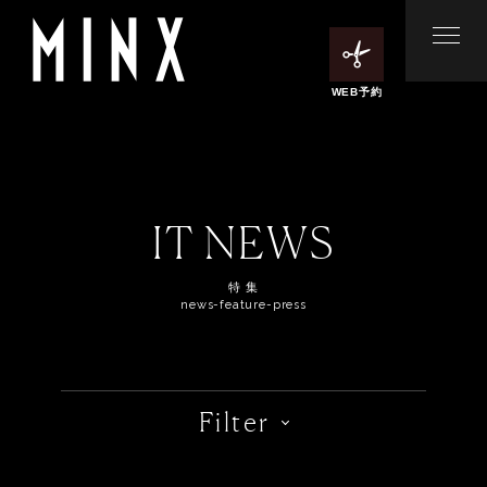
WEB予約
IT NEWS
特 集
news-feature-press
Filter