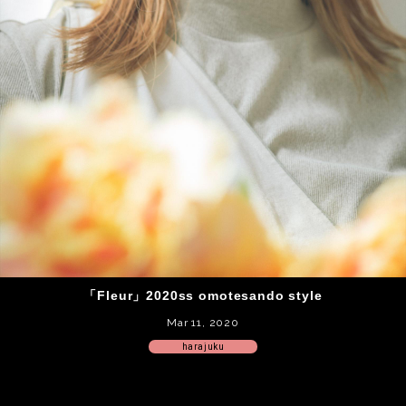
「Fleur」2020ss omotesando style
Mar 11, 2020
harajuku