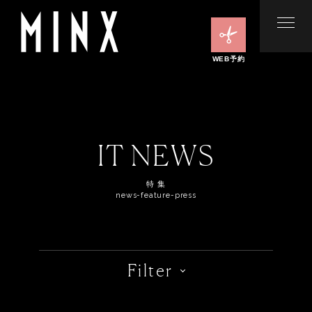
WEB予約
IT NEWS
特 集
news-feature-press
Filter