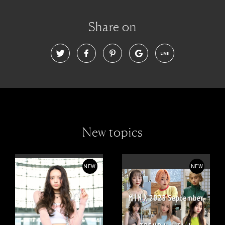
Share on
New topics
NEW
NEW