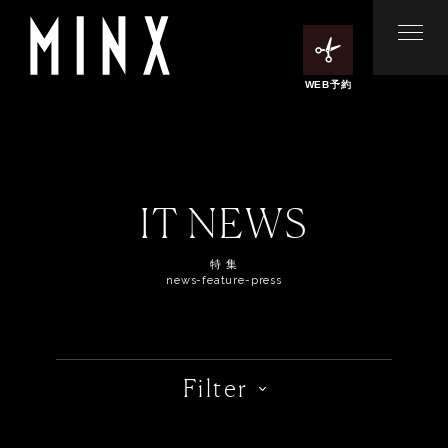
WEB予約
IT NEWS
特 集
news-feature-press
Filter