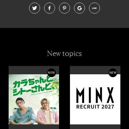
New topics
NEW
NEW