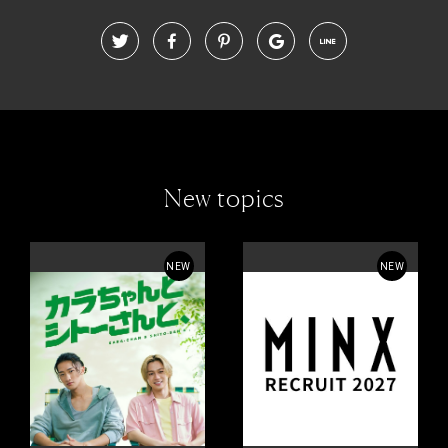
New topics
NEW
NEW