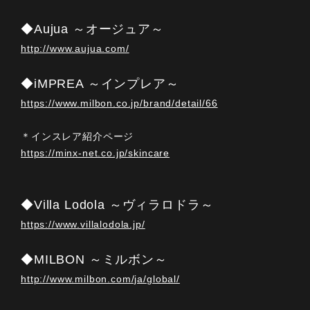
◆Aujua ～オージュア～
http://www.aujua.com/
◆iMPREA ～インプレア～
https://www.milbon.co.jp/brand/detail/66
＊インスレア紹介ページ
https://minx-net.co.jp/skincare
◆Villa Lodola ～ヴィラロドラ～
https://www.villalodola.jp/
◆MILBON ～ミルボン～
http://www.milbon.com/ja/global/