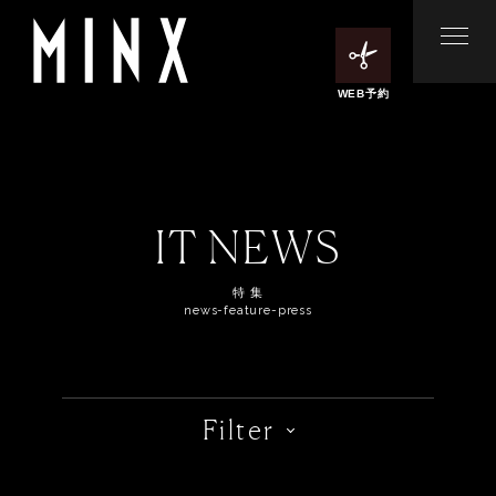
WEB予約
IT NEWS
特 集
news-feature-press
Filter