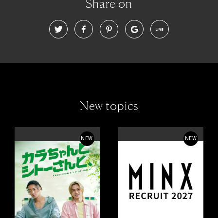
Share on
New topics
NEW
NEW