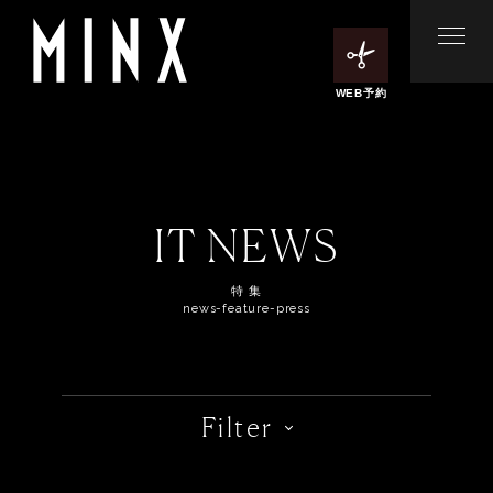
WEB予約
IT NEWS
特 集
news-feature-press
Filter