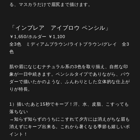
る、マスカラだけで眉尻まで描けます。
「インプレア アイブロウ ペンシル」
￥1,650/ホルダー ￥1,100
全3色 ミディアムブラウン/ライトブラウン/グレイ 全3
色
肌や眉になじむナチュラル系の3色を取り揃え、自然な印
象が一日中続きます。ペンシルタイプでありながら、パウ
ダーで描いたかのような、ふんわりとした立体的な仕上が
りが特長。
1）描いたあと15秒でキープ！汗、水、皮脂、こすっても
落ちない
→知らず知らずのうちにこすれて夕方には消えがちな眉も
消えずにキープ出来る。これから暑くなる季節も嬉しいポ
イント！