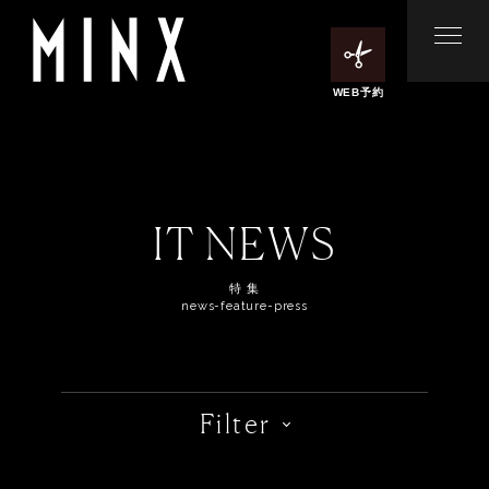
WEB予約
IT NEWS
特 集
news-feature-press
Filter