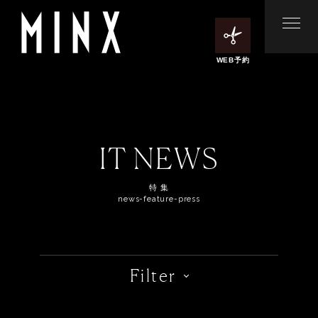
WEB予約
IT NEWS
特 集
news-feature-press
Filter