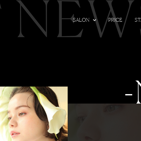
T NEW
SALON
PRICE
ST
-