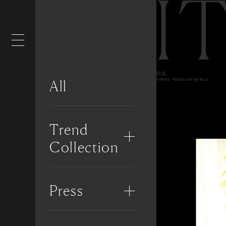
I
特集
news-feature-press
All
Trend
Collection
Press