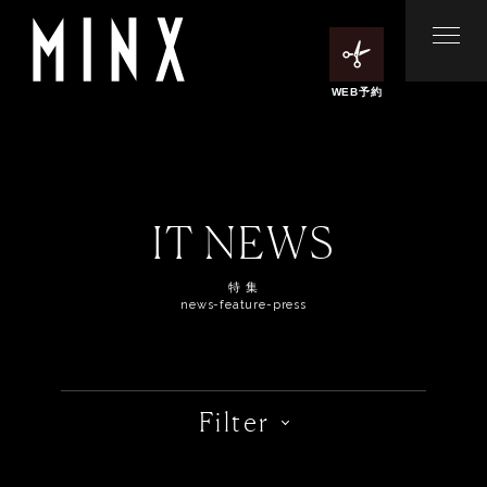
WEB予約
IT NEWS
特 集
news-feature-press
Filter