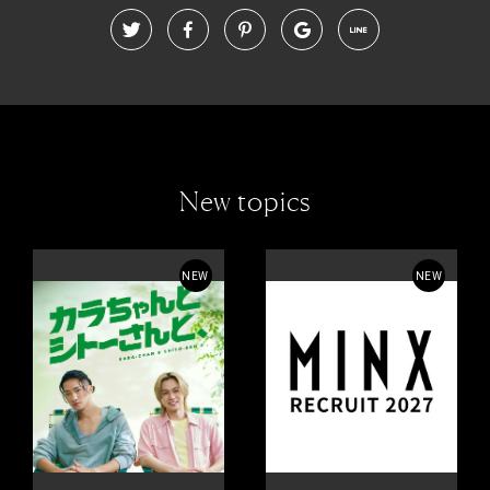
New topics
NEW
NEW