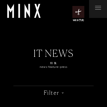
WEB予約
IT NEWS
特 集
news-feature-press
Filter