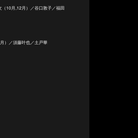
（10月,12月）／谷口敦子／福田
,1月）／須藤叶也／土戸華