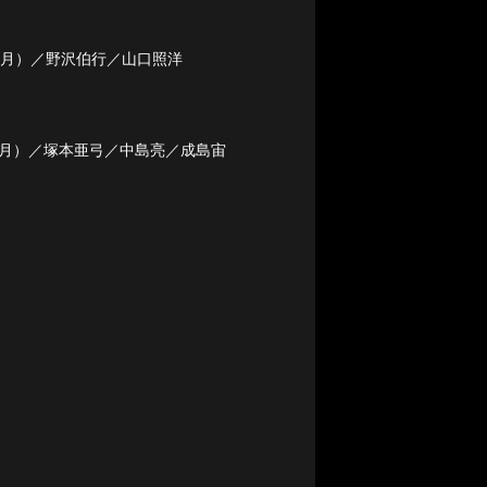
,1月）／野沢伯行／山口照洋
12 月）／塚本亜弓／中島亮／成島宙