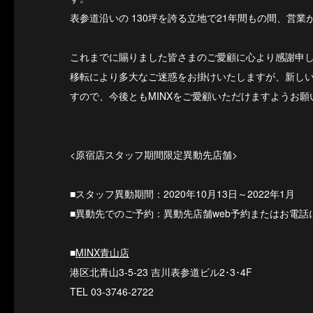
表参道沿いの 130坪を誇る立地で21年間もの間、営
これまでに賜りました皆さまのご愛顧に心より感謝申
移転により多大なご迷惑をお掛けいたしますが、新し
すので、今後ともMINXをご愛顧いただけますようお願
<原宿店スタッフ期間限定異動先店舗>
■スタッフ異動期間：2020年10月13日～2022年1月
■異動先でのご予約：異動先店舗web予約またはお電話
■
MINX青山店
港区北青山3-5-23 吉川表参道ビル2･3･4F
TEL 03-3746-2722