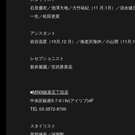
石見優衣／池澤大地／大竹祐紀（11 月,1月）／須永健次
一生／松田吏菜
アシスタント
岩谷流星（10月,12 月）／海老沢海伊／小山潤（11月
レセプショニスト
新井麗麗／宮武香美花
■
MINX銀座五丁目店
中央区銀座5-7-6 i liv(アイリブ)4F
TEL 03-3572-8700
スタイリスト
芳賀健吾／深堀聖