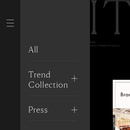
I
特集
news-feature-press
All
Trend
Collection
Press