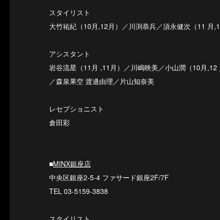
スタイリスト
大竹祐紀（10月,12月）／川渕恭兵／須永健次（11 月
アシスタント
岩谷流星（11月 ,11月）／川嶋映美／小山潤（10月,
／森泉果空 渡邊由理／片山知奈美
レセプショニスト
倉田彩
■
MINX銀座店
中央区銀座2-5-4 ファサード銀座2F/7F
TEL 03-5159-3838
スタイリスト