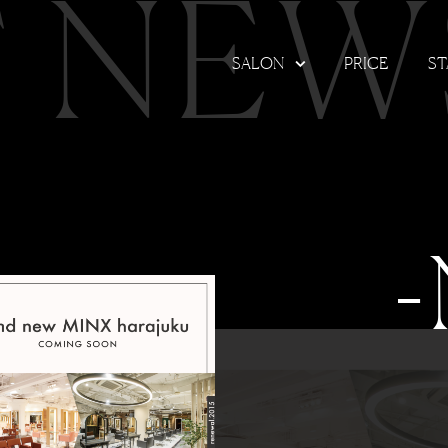
T NEW
SALON
PRICE
ST
-