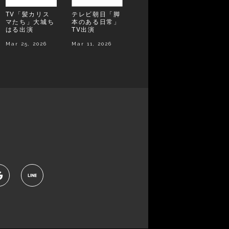
TV「髪カリス
テレビ朝日「脚
マたち」大城ち
本のある日常」
はる出演
TV出演
Mar 25, 2026
Mar 11, 2026