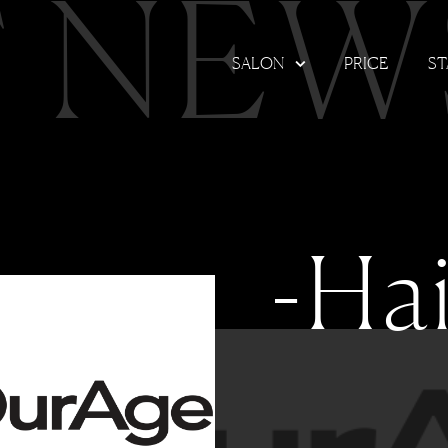
T NEW
SALON
PRICE
ST
-Hai