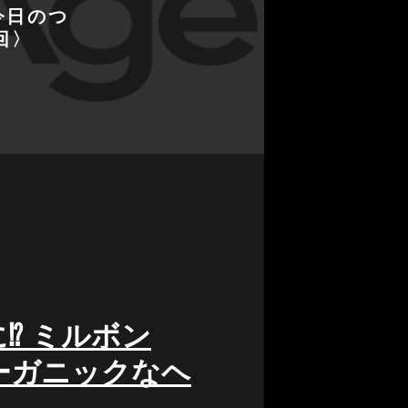
の今日のつ
回〉
︎ ミルボン
ーガニックなヘ