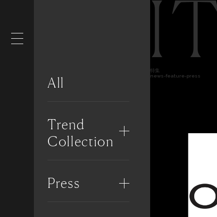
I
特集
news-feature-press
All
Trend
Collection
Press