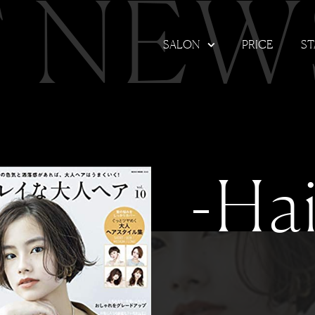
T NEW
SALON
PRICE
ST
-Hai