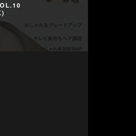
L.10
K)