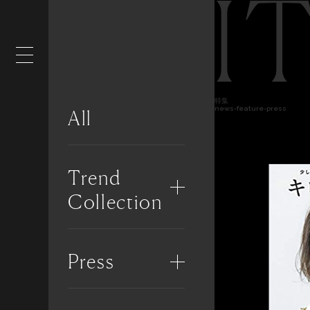
I
特集
news-feature-press
All
Trend
Collection
Press