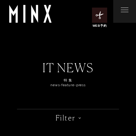
WEB予約
IT NEWS
特 集
news-feature-press
Filter