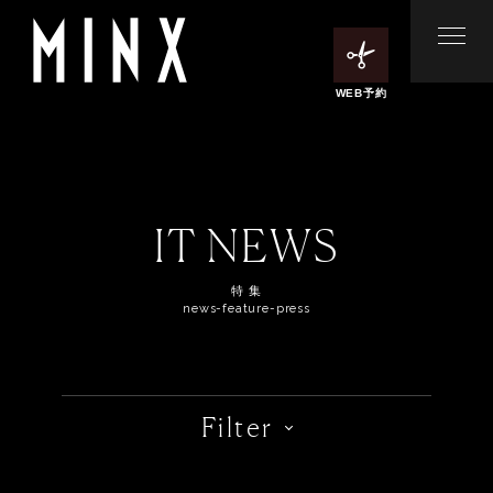
WEB予約
IT NEWS
特 集
news-feature-press
Filter