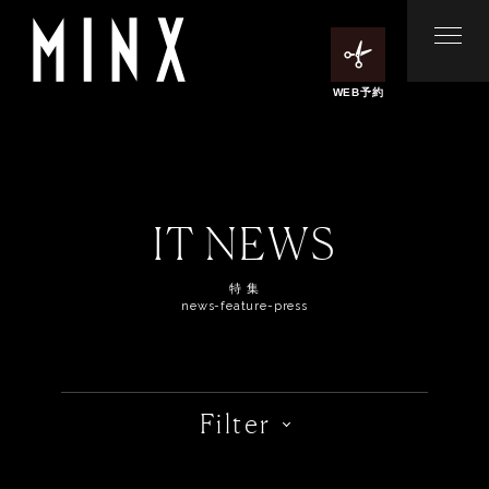
WEB予約
IT NEWS
特 集
news-feature-press
Filter