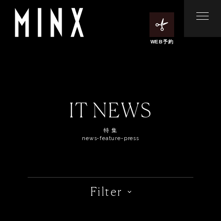
WEB予約
IT NEWS
特 集
news-feature-press
Filter