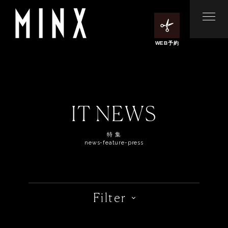
WEB予約
IT NEWS
特 集
news-feature-press
Filter