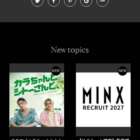
New topics
NEW
NEW