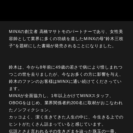
MINXの創立者 高橋マサトモのパートナーであり、女性美
容師として業界に多くの功績を遺したMINXの母"鈴木三枝
子"を題材にした書籍が発売されることになりました。
鈴木は、今から8年前に49歳の若さで病により惜しまれつ
つこの世を去りましたが、今なお多くの方に影響を与え、
鈴木のファンのお客様はMINXに通い続けてくださってい
ます。
MINXが全面協力し、1年以上かけてMINXスタッフ、
OBOGをはじめ、業界関係者約200名に取材がおこなわれ
たノンフィクション。
カッコよく、潔く生きてきた人生の中に、今生きる上での
ヒントがたくさん詰まっていると感じています。
伝説とさえ言われるその生きざまを辿った珠玉の一冊。