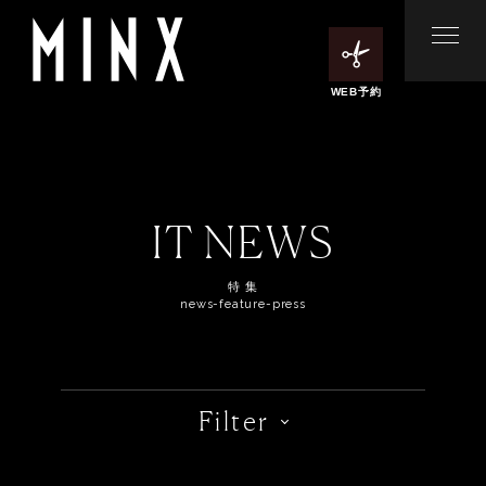
WEB予約
IT NEWS
特 集
news-feature-press
Filter