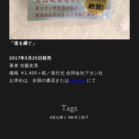
「道を継ぐ」
2017年3月25日発売
著者 佐藤友美
価格 ￥1,400＋税／発行元 合同会社アタシ社
お求めは、全国の書店または
Amazon
にて
Tags
#道を継ぐ
#鈴木三枝子