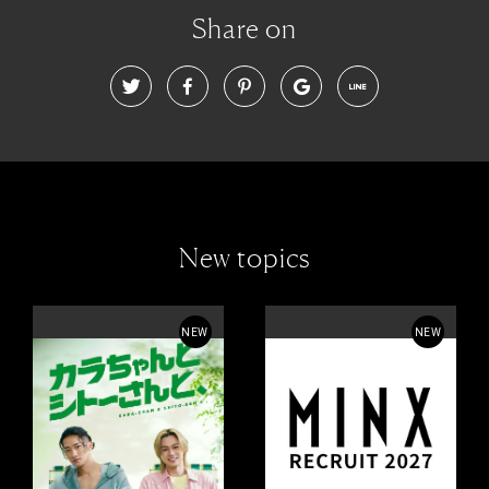
Share on
New topics
NEW
NEW