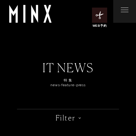
WEB予約
IT NEWS
特 集
news-feature-press
Filter