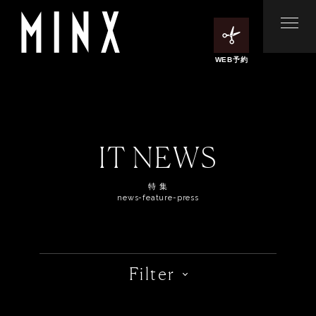
WEB予約
IT NEWS
特 集
news-feature-press
Filter