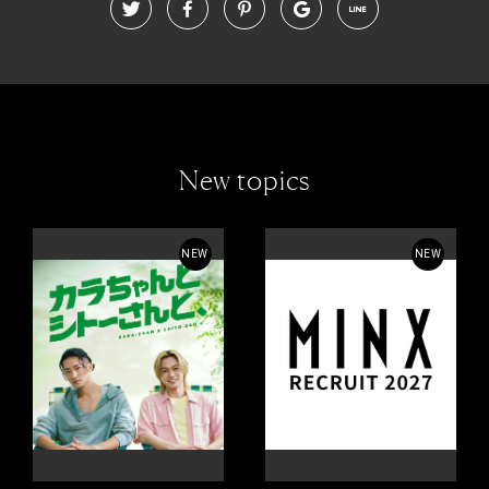
New topics
NEW
NEW