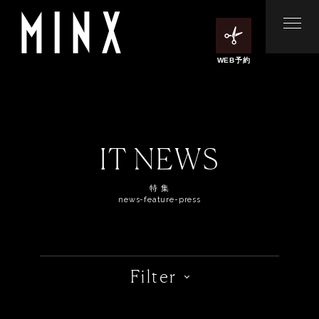
WEB予約
IT NEWS
特 集
news-feature-press
Filter