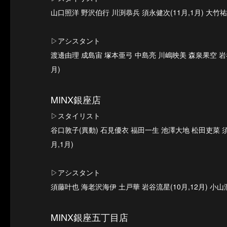
山口照洋 野沢伯行 川渕恭兵 須永健次(11月,1月) 大竹祐紀
▷アシスタント
渡邊由理 成島宙 塚本亜弓 中島亮 川嶋映美 森泉果空 岩谷流
月)
MINX銀座店
▷スタイリスト
谷口敦子(異動) 石見優衣 福田一生 池澤大地 松田吏菜 須永
月,1月)
▷アシスタント
須藤叶也 海老沢海伊 土戸華 岩谷流星(10月,12月) 小山潤
MINX銀座五丁目店