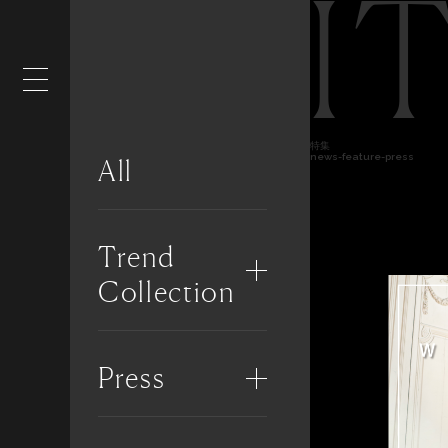
I
特集
news-feature-press
All
Trend
Collection
Press