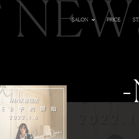
T NEW
SALON
PRICE
ST
-