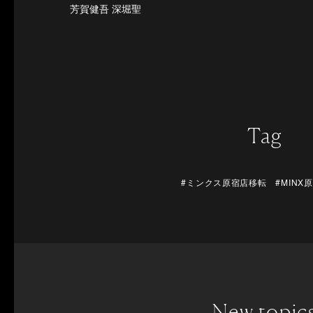
芳賀健吾 深堀聖
Tag
#ミンクス原宿店移転 #MINX
New topic