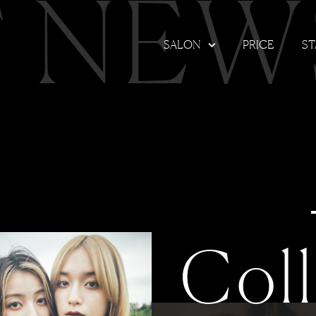
T NEW
SALON
PRICE
ST
Col