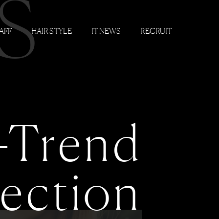
S
AFF
HAIR STYLE
IT NEWS
RECRUIT
-Trend
lection