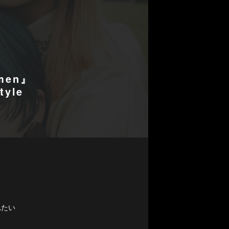
omen』
tyle
れたい