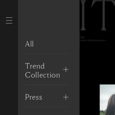
I
特集
news-feature-press
All
Trend
Collection
Press