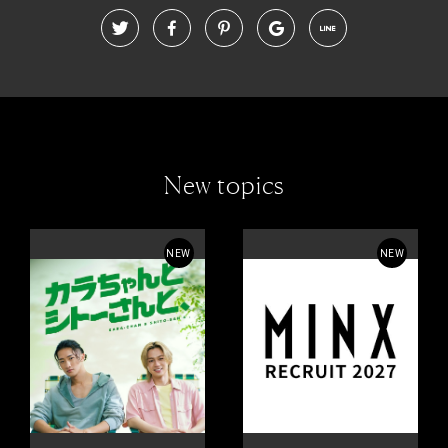
New topics
NEW
NEW