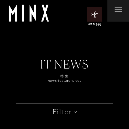
WEB予約
IT NEWS
特 集
news-feature-press
Filter