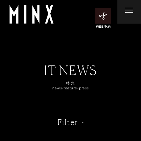
WEB予約
IT NEWS
特 集
news-feature-press
Filter