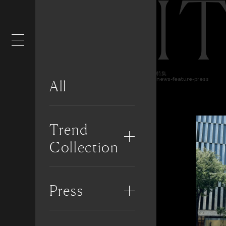
I
特集
news-feature-press
All
Trend
Collection
Press