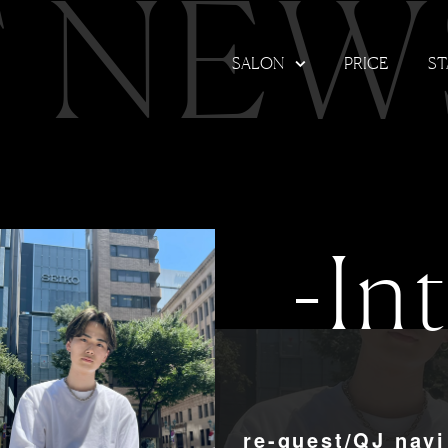
T NEW
SALON
PRICE
ST
-In
re-quest/QJ navi