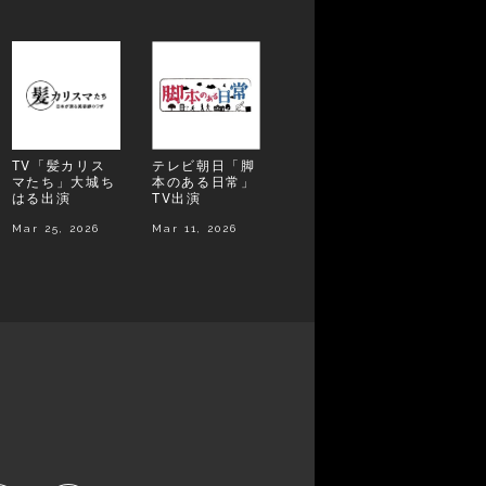
TV「髪カリス
テレビ朝日「脚
マたち」大城ち
本のある日常」
はる出演
TV出演
Mar 25, 2026
Mar 11, 2026