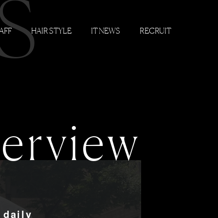
S
AFF
HAIR STYLE
IT NEWS
RECRUIT
terview
 daily