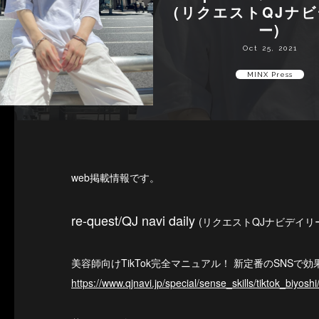
(リクエストQJナ
ー)
Oct 25, 2021
MINX Press
web掲載情報です。
re-quest/QJ navi daily
(リクエストQJナビデイリ
美容師向けTikTok完全マニュアル！ 新定番のSNSで
https://www.qjnavi.jp/special/sense_skills/tiktok_biyoshi