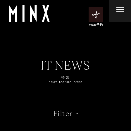
WEB予約
IT NEWS
特 集
news-feature-press
Filter