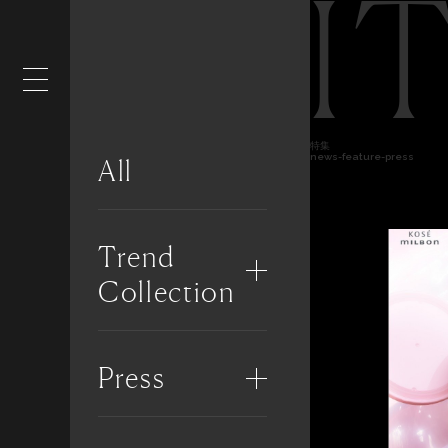
I
特集
news-feature-press
All
Trend
Collection
Press