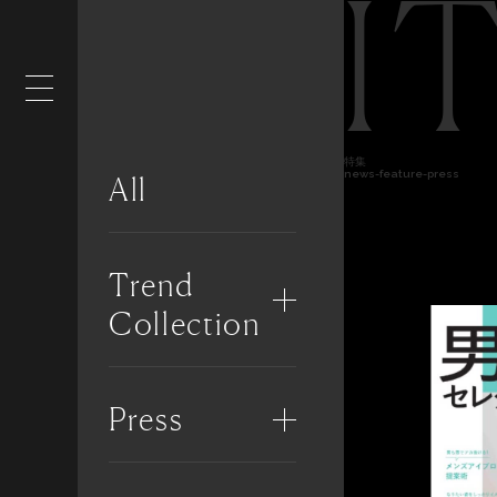
I
特集
news-feature-press
All
Trend
Collection
Press