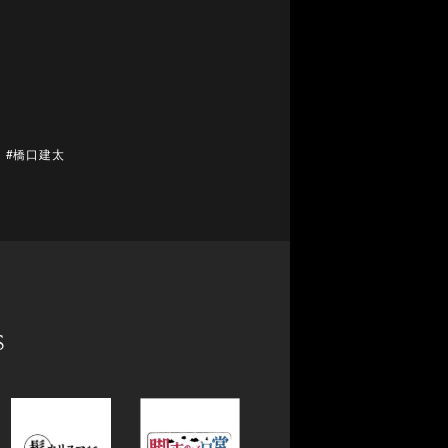
#橋口建太
s