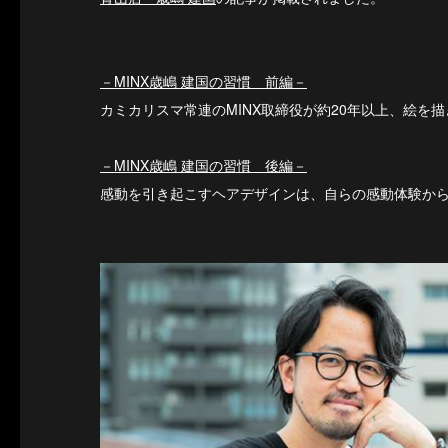
－MINX歳嶋 建国の習慣 前編－
カミカリスマ常連のMINX取締役が約20年以上、絵を
－MINX歳嶋 建国の習慣 後編－
感動を引き起こすヘアデザインは、自らの感動体験か