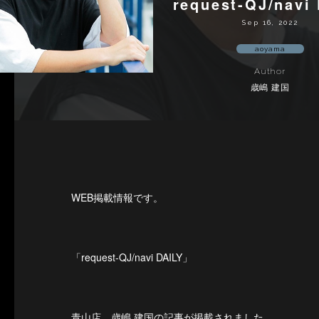
request-QJ/navi
Sep 16, 2022
aoyama
Author
歳嶋 建国
WEB掲載情報です。
「request-QJ/navi DAILY」
青山店 歳嶋 建国
の記事が掲載されました。