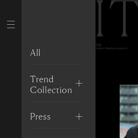
I
特集
news-feature-press
All
Trend
Collection
Press