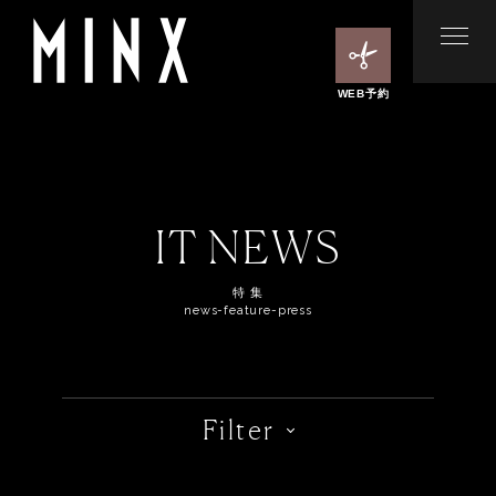
WEB予約
IT NEWS
特 集
news-feature-press
Filter