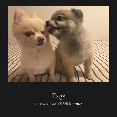
Tags
#リクエストQJ
#石見優衣
#MINX