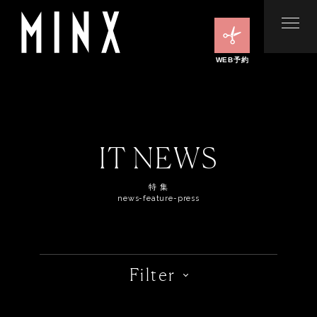
WEB予約
IT NEWS
特 集
news-feature-press
Filter