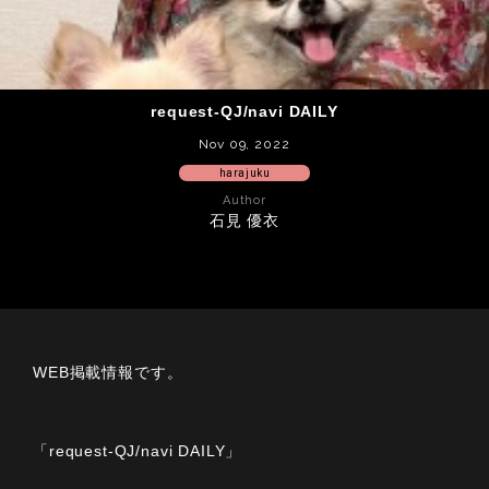
request-QJ/navi DAILY
Nov 09, 2022
harajuku
Author
石見 優衣
WEB掲載情報です。
「request-QJ/navi DAILY」