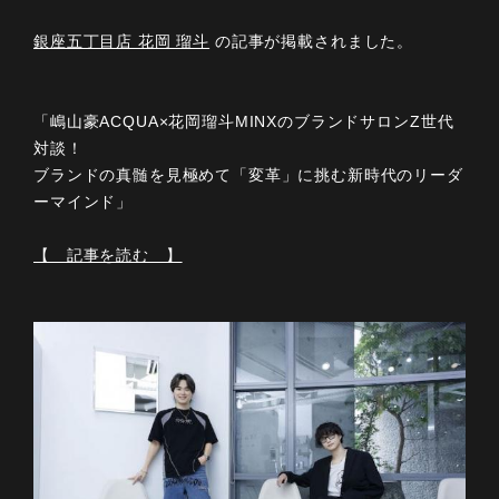
銀座五丁目店 花岡 瑠斗
の記事が掲載されました。
「嶋山豪ACQUA×花岡瑠斗MINXのブランドサロンZ世代
対談！
ブランドの真髄を見極めて「変革」に挑む新時代のリーダ
ーマインド」
【 記事を読む 】