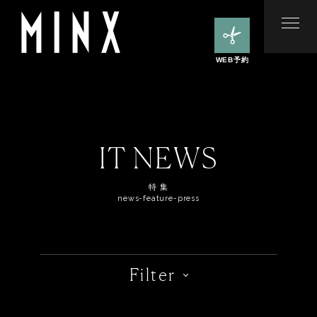
WEB予約
IT NEWS
特 集
news-feature-press
Filter