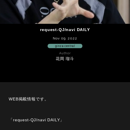
request-QJ/navi DAILY
Nov 09, 2022
ginza central
Author
花岡 瑠斗
WEB掲載情報です。
「request-QJ/navi DAILY」