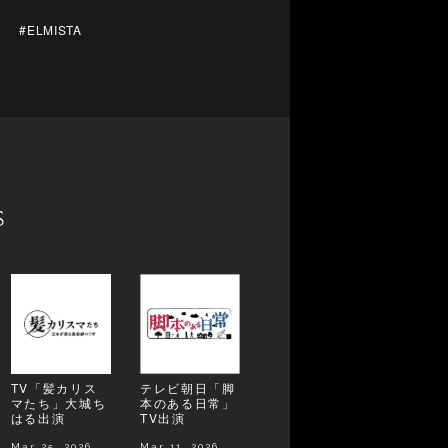
#ELMISTA
s
TV「髪カリス
テレビ朝日「脚
マたち」大城ち
本のある日常」
はる出演
TV出演
Mar 25, 2026
Mar 11, 2026