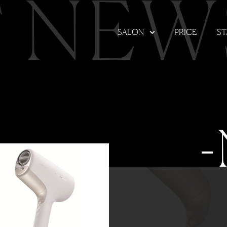
T NEW
SALON
PRICE
ST
-