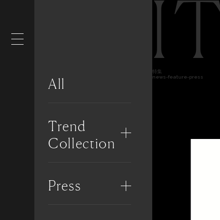
I
特集
news-feature-press
All
Trend
Collection
Press