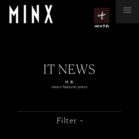
WEB予約
IT NEWS
特 集
news-feature-press
Filter