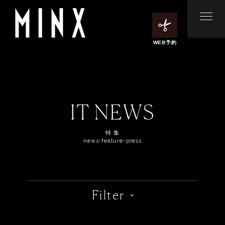
WEB予約
IT NEWS
特 集
news-feature-press
Filter