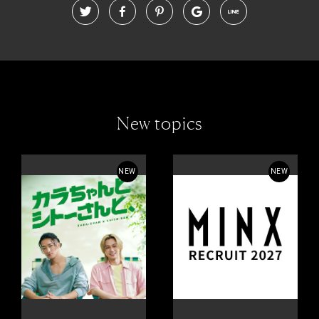
New topics
NEW
NEW