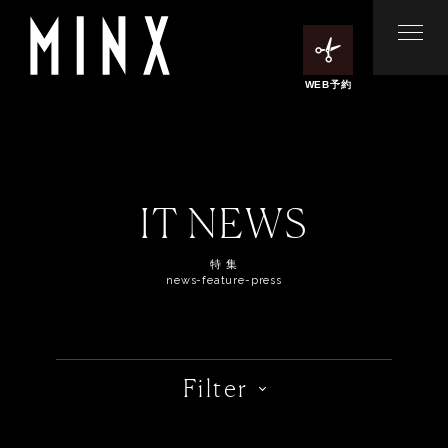
WEB予約
IT NEWS
特 集
news-feature-press
Filter