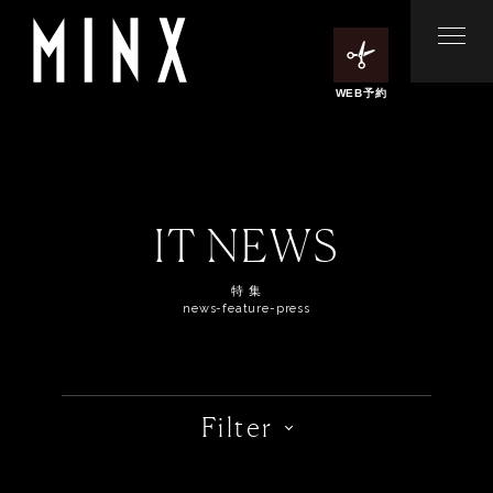
WEB予約
IT NEWS
特 集
news-feature-press
Filter